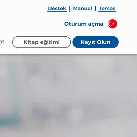
Destek
Manuel
Temas
Oturum açma
at
Kitap eğitimi
Kayıt Olun