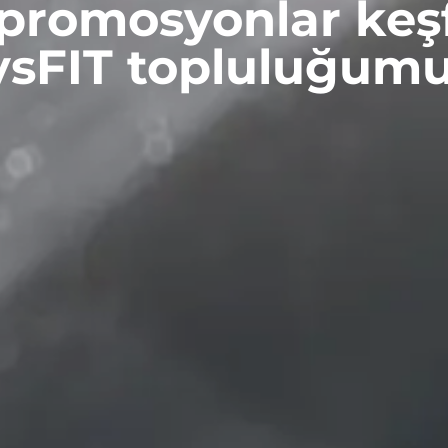
promosyonlar keşf
ysFIT topluluğumu