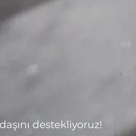
daşını destekliyoruz!