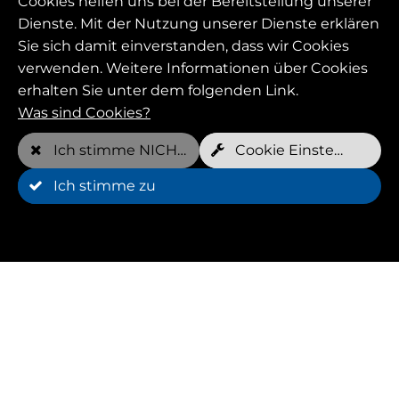
Cookies helfen uns bei der Bereitstellung unserer
Tiergesundheit und zur allgemeinen
Verbesserung der Fitness im Hundetraining
Dienste. Mit der Nutzung unserer Dienste erklären
eingesetzt werden.
Sie sich damit einverstanden, dass wir Cookies
verwenden. Weitere Informationen über Cookies
erhalten Sie unter dem folgenden Link.
Was sind Cookies?
Ich stimme NICHT zu
Cookie Einstellungen
Ich stimme zu
Vorteile
Mit Huffys FIT die richtige Therapie finden.
Mit Huffys FIT kannst du deinen Hund