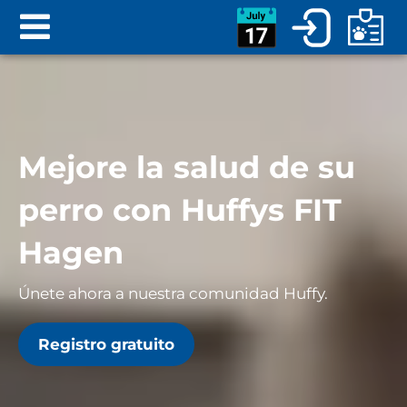
Mejore la salud de su
perro con Huffys FIT
Hagen
Únete ahora a nuestra comunidad Huffy.
Registro gratuito