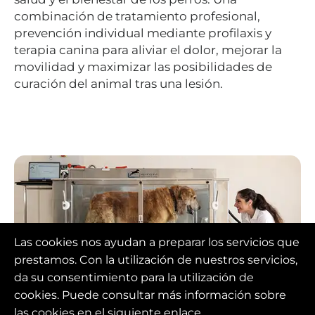
combinación de tratamiento profesional,
prevención individual mediante profilaxis y
terapia canina para aliviar el dolor, mejorar la
movilidad y maximizar las posibilidades de
curación del animal tras una lesión.
Las cookies nos ayudan a preparar los servicios que
prestamos. Con la utilización de nuestros servicios,
da su consentimiento para la utilización de
Fisioterapia animal
cookies. Puede consultar más información sobre
las cookies en el siguiente enlace.