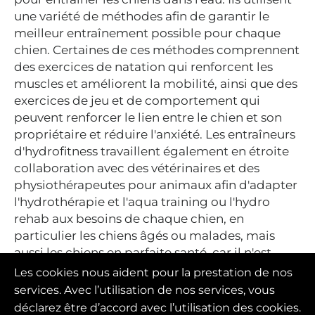
une variété de méthodes afin de garantir le
meilleur entraînement possible pour chaque
chien. Certaines de ces méthodes comprennent
des exercices de natation qui renforcent les
muscles et améliorent la mobilité, ainsi que des
exercices de jeu et de comportement qui
peuvent renforcer le lien entre le chien et son
propriétaire et réduire l'anxiété. Les entraîneurs
d'hydrofitness travaillent également en étroite
collaboration avec des vétérinaires et des
physiothérapeutes pour animaux afin d'adapter
l'hydrothérapie et l'aqua training ou l'hydro
rehab aux besoins de chaque chien, en
particulier les chiens âgés ou malades, mais
aussi les chiens en parfaite santé, car il n'est
jamais mauvais de soutenir le fitness canin en
Les cookies nous aident pour la prestation de nos
tant que mesure prophylactique.
services. Avec l’utilisation de nos services, vous
déclarez être d’accord avec l’utilisation des cookies.