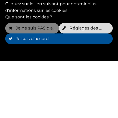
Cliquez sur le lien suivant pour obtenir plus
d’informations sur les cookies.
Que sont les cookies ?
Je ne suis PAS d’accord
Réglages des cookies
Je suis d’accord
Avantages
Avec Huffys FIT, des hydro-entraîneurs formés
sont à tes côtés.
Avec Huffys FIT, ton chien s'entraîne sous la
direction de professionnels.
Avec Huffys FIT, tu peux renforcer les muscles