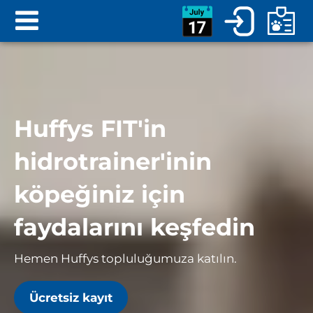
Huffys FIT'in
hidrotrainer'inin
köpeğiniz için
faydalarını keşfedin
Hemen Huffys topluluğumuza katılın.
Ücretsiz kayıt