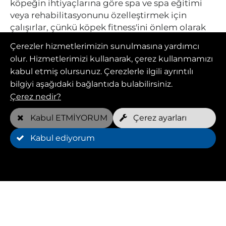
köpeğin ihtiyaçlarına göre spa ve spa eğitimi
veya rehabilitasyonunu özelleştirmek için
çalışırlar, çünkü köpek fitness'ini önlem olarak
desteklemek asla yanlış değildir.
Çerezler hizmetlerimizin sunulmasına yardımcı
olur. Hizmetlerimizi kullanarak, çerez kullanmamızı
kabul etmiş olursunuz. Çerezlerle ilgili ayrıntılı
bilgiyi aşağıdaki bağlantıda bulabilirsiniz.
Çerez nedir?
Kabul ETMİYORUM
Çerez ayarları
Kabul ediyorum
Avantajlar
Huffys FIT ile eğitimli hidrolik eğitmenleri