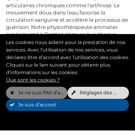
articulaires chroniques comme l'arthrose. Le
mouvement doux dans l'eau favorise la
circulation sanguine et accélère le processus de
guérison. Notre physiothérapeute animalier
expérimenté à Bretten s'assure que chaque
traitement est adapté aux besoins individuels
Les cookies nous aident pour la prestation de nos
de ton chien.
services. Avec l’utilisation de nos services, vous
déclarez être d’accord avec l’utilisation des cookies.
Cliquez sur le lien suivant pour obtenir plus
d’informations sur les cookies.
Que sont les cookies ?
Je ne suis PAS d’accord
Réglages des cookies
Je suis d’accord