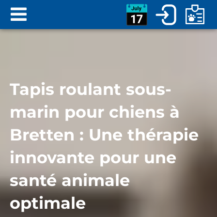
Tapis roulant sous-
marin pour chiens à
Bretten : Une thérapie
innovante pour une
santé animale
optimale