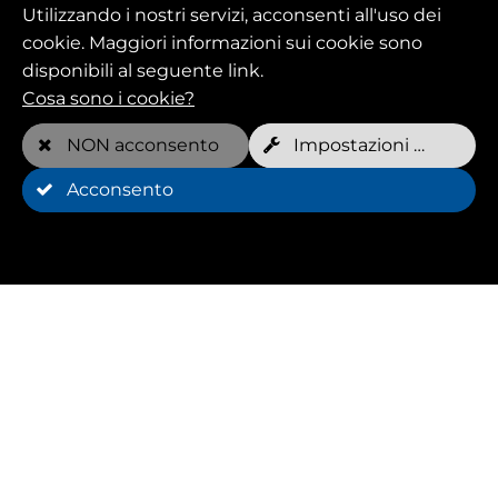
terapia per cani attraverso l'addestramento in
Utilizzando i nostri servizi, acconsenti all'uso dei
acqua può rinforzare delicatamente i gruppi
cookie. Maggiori informazioni sui cookie sono
muscolari indeboliti in modo mirato o può
disponibili al seguente link.
essere integrata con massaggi in idroterapia
Cosa sono i cookie?
con un getto d'acqua fisso.
NON acconsento
Impostazioni dei cookie
Acconsento
Allenamento di agilità
per cani su tapis