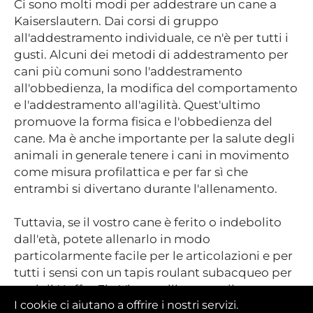
Ci sono molti modi per addestrare un cane a
Kaiserslautern. Dai corsi di gruppo
all'addestramento individuale, ce n'è per tutti i
gusti. Alcuni dei metodi di addestramento per
cani più comuni sono l'addestramento
all'obbedienza, la modifica del comportamento
e l'addestramento all'agilità. Quest'ultimo
promuove la forma fisica e l'obbedienza del
cane. Ma è anche importante per la salute degli
animali in generale tenere i cani in movimento
come misura profilattica e per far sì che
entrambi si divertano durante l'allenamento.
Tuttavia, se il vostro cane è ferito o indebolito
dall'età, potete allenarlo in modo
particolarmente facile per le articolazioni e per
tutti i sensi con un tapis roulant subacqueo per
cani di Huffys Fit. Viene utilizzato nella
I cookie ci aiutano a offrire i nostri servizi.
fisioterapia animale come Hydro Rehab. Questa