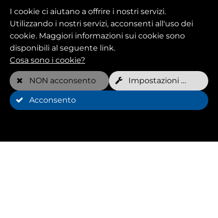
I cookie ci aiutano a offrire i nostri servizi.
Utilizzando i nostri servizi, acconsenti all'uso dei
cookie. Maggiori informazioni sui cookie sono
disponibili al seguente link.
Cosa sono i cookie?
NON acconsento
Impostazioni dei cookie
Acconsento
3 fatti su Aqua Trainer
Gli addestratori acquatici sono solitamente ben
addestrati e possiedono certificazioni speciali
che li qualificano per l'addestramento in acqua.
L'elasticità dell'acqua aiuta a rafforzare e
tonificare i muscoli e a migliorare le prestazioni
fisiche.