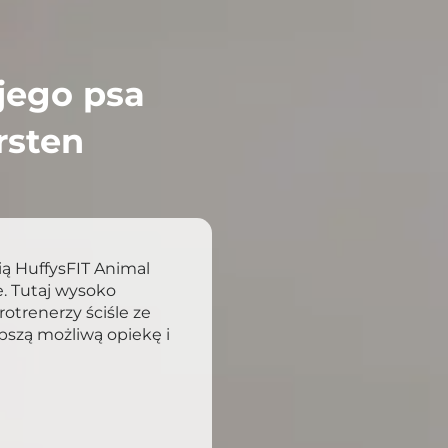
jego psa
rsten
ią HuffysFIT Animal
. Tutaj wysoko
rotrenerzy ściśle ze
pszą możliwą opiekę i