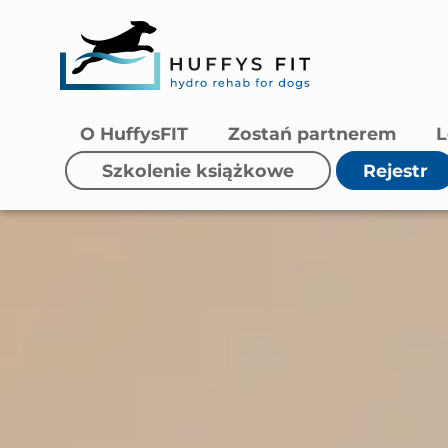
O HuffysFIT
Zostań partnerem
L
Szkolenie książkowe
Rejestr