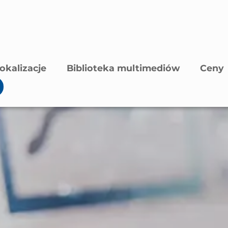
okalizacje
Biblioteka multimediów
Ceny