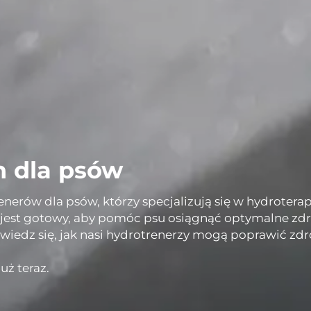
n dla psów
rów dla psów, którzy specjalizują się w hydroterapii
w jest gotowy, aby pomóc psu osiągnąć optymalne zd
wiedz się, jak nasi hydrotrenerzy mogą poprawić zd
uż teraz.