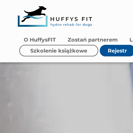
O HuffysFIT
Zostań partnerem
L
Szkolenie książkowe
Rejestr