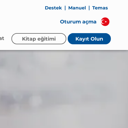
Destek
Manuel
Temas
Oturum açma
at
Kitap eğitimi
Kayıt Olun