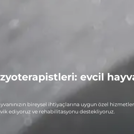
yoterapistleri: evcil hayv
yvanınızın bireysel ihtiyaçlarına uygun özel hizmetler
vik ediyoruz ve rehabilitasyonu destekliyoruz.