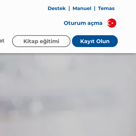
Destek
Manuel
Temas
Oturum açma
at
Kitap eğitimi
Kayıt Olun