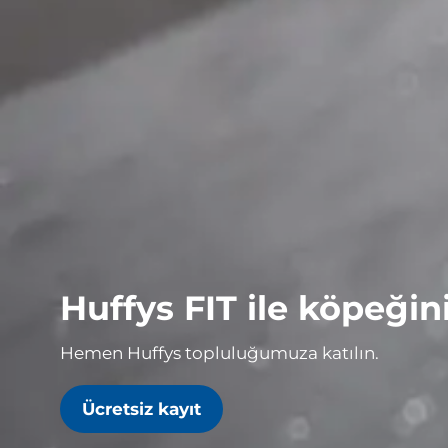
Huffys FIT ile köpeğiniz
Hemen Huffys topluluğumuza katılın.
Ücretsiz kayıt