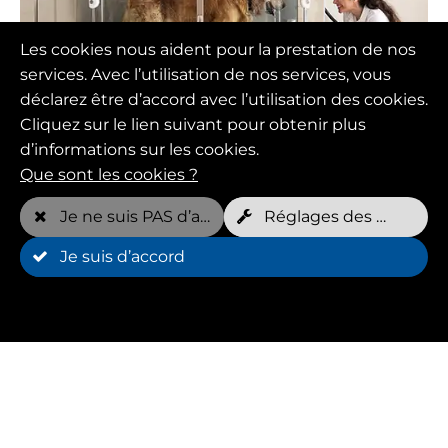
Les cookies nous aident pour la prestation de nos
services. Avec l’utilisation de nos services, vous
déclarez être d’accord avec l’utilisation des cookies.
Physio pour animaux
Cliquez sur le lien suivant pour obtenir plus
d’informations sur les cookies.
Un physiothérapeute animalier qualifié a non
Que sont les cookies ?
seulement une connaissance approfondie de
l'anatomie et de la physiologie de l'animal, mais
Je ne suis PAS d’accord
Réglages des cookies
il connaît également les meilleurs moyens de
Je suis d’accord
soulager la douleur et d'améliorer la mobilité.
Avantages
Huffys FIT te permet de trouver des
physiothérapeutes pour animaux pour ton
compagnon à quatre pattes.
Huffys FIT t'aide à offrir une thérapie agréable à