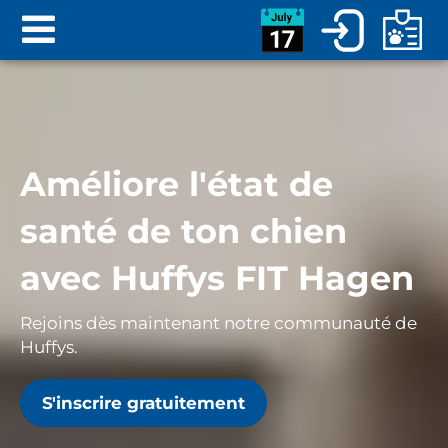
Améliore l'état de
santé de ton chien
avec Huffys FIT
Hagen
Rejoins dès maintenant notre communauté de
Huffys.
S'inscrire gratuitement