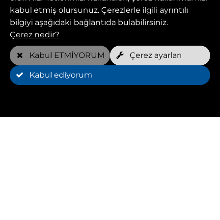
kabul etmiş olursunuz. Çerezlerle ilgili ayrıntılı
bilgiyi aşağıdaki bağlantıda bulabilirsiniz.
Çerez nedir?
Kabul ETMİYORUM
Çerez ayarları
Kabul ediyorum
Hayvan fizyoterapisi:
köpekler için bütüncü
bakım
Hayvan fizyoterapisi, Kassel'deki köpek
eğitiminin merkezi bir bileşenidir. Deneyimli
hayvan fizyoterapistleri, her köpeğin özel
ihtiyaçlarına uygun olarak özel eğitim planları
geliştirir. Hareketliliği artırmak ve genel fitness
teşvik etmek için hedeflenen egzersiz ve
teknikler kullanın.